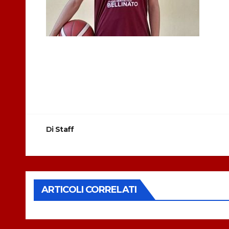
Navigazione
articoli
Di
Staff
ARTICOLI CORRELATI