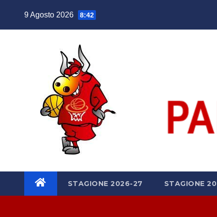
Salta
9 Agosto 2026
8:42
al
contenuto
STAGIONE 2026-27
STAGIONE 20