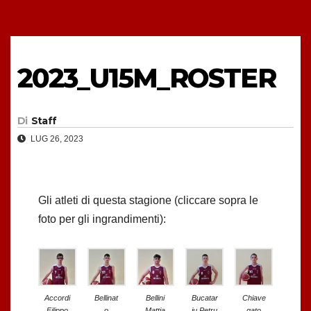
2023_U15M_ROSTER
Di
Staff
LUG 26, 2023
Gli atleti di questa stagione (cliccare sopra le
foto per gli ingrandimenti):
Accordi
Bellinat
Bellini
Bucatar
Chiave
Filippo
o
Mattia
iu Petru
gato