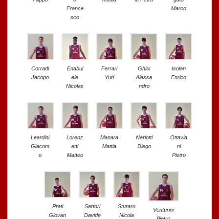
France
Marco
sco
Corradi
Enabul
Ferrari
Ghisi
Isolan
Jacopo
ele
Yuri
Alessa
Enrico
Nicolas
ndro
Leardini
Lorenz
Manara
Neriotti
Ottavia
Giacom
etti
Mattia
Diego
ni
o
Matteo
Pietro
Prati
Sartori
Sturaro
Venturini
Giovan
Davide
Nicola
Pietro