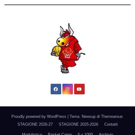
Proudly powered by WordPress
|
Tema: Newsup di
Themeansar
.
STAGIONE 2026-27
STAGIONE 2025-2026
Contatti
Modulistica
Basket Camp
5 x 1000
Archivio