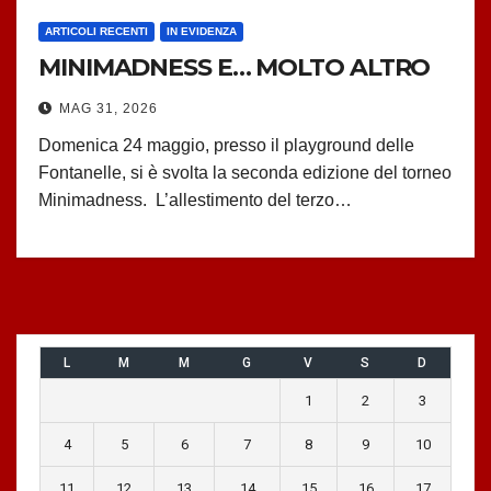
ARTICOLI RECENTI
IN EVIDENZA
MINIMADNESS E… MOLTO ALTRO
MAG 31, 2026
Domenica 24 maggio, presso il playground delle
Fontanelle, si è svolta la seconda edizione del torneo
Minimadness. L’allestimento del terzo…
L
M
M
G
V
S
D
1
2
3
4
5
6
7
8
9
10
11
12
13
14
15
16
17