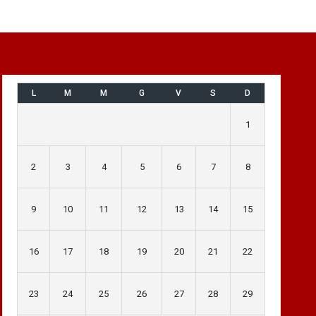
L
M
M
G
V
S
D
1
2
3
4
5
6
7
8
9
10
11
12
13
14
15
16
17
18
19
20
21
22
23
24
25
26
27
28
29