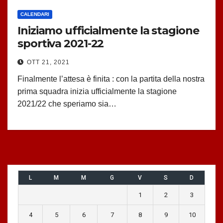
CALENDARI
Iniziamo ufficialmente la stagione
sportiva 2021-22
OTT 21, 2021
Finalmente l’attesa è finita : con la partita della nostra
prima squadra inizia ufficialmente la stagione
2021/22 che speriamo sia…
L
M
M
G
V
S
D
1
2
3
4
5
6
7
8
9
10