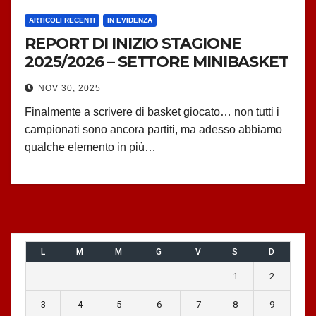
ARTICOLI RECENTI
IN EVIDENZA
REPORT DI INIZIO STAGIONE
2025/2026 – SETTORE MINIBASKET
NOV 30, 2025
Finalmente a scrivere di basket giocato… non tutti i
campionati sono ancora partiti, ma adesso abbiamo
qualche elemento in più…
L
M
M
G
V
S
D
1
2
3
4
5
6
7
8
9