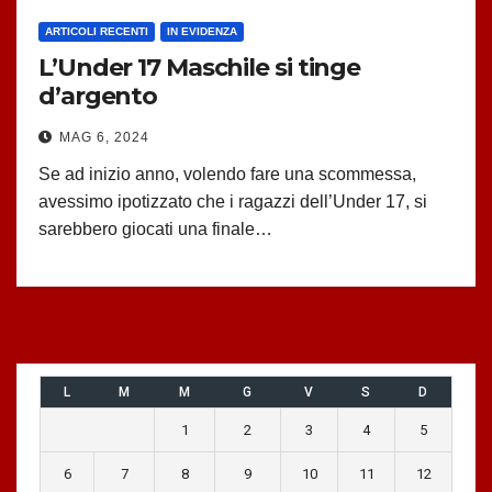
ARTICOLI RECENTI
IN EVIDENZA
L’Under 17 Maschile si tinge
d’argento
MAG 6, 2024
Se ad inizio anno, volendo fare una scommessa,
avessimo ipotizzato che i ragazzi dell’Under 17, si
sarebbero giocati una finale…
L
M
M
G
V
S
D
1
2
3
4
5
6
7
8
9
10
11
12