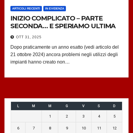
ARTICOLI RECENTI
IN EVIDENZA
INIZIO COMPLICATO – PARTE
SECONDA… E SPERIAMO ULTIMA
OTT 31, 2025
Dopo praticamente un anno esatto (vedi articolo del
21 ottobre 2024) ancora problemi negli utilizzi degli
impianti hanno creato non…
L
M
M
G
V
S
D
1
2
3
4
5
6
7
8
9
10
11
12