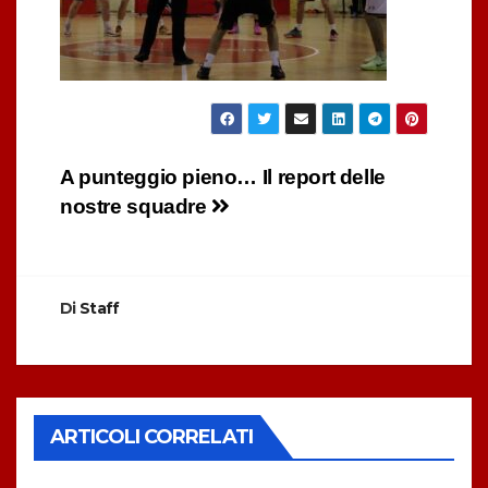
Navigazione
A punteggio pieno… Il report delle
nostre squadre
articoli
Di
Staff
ARTICOLI CORRELATI