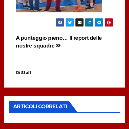
Navigazione
A punteggio pieno… Il report delle
nostre squadre
articoli
Di
Staff
ARTICOLI CORRELATI