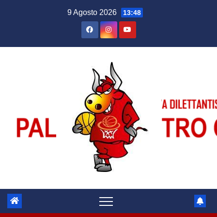
Salta
9 Agosto 2026
13:48
al
contenuto