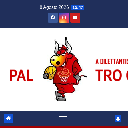
Salta
8 Agosto 2026
15:47
al
contenuto