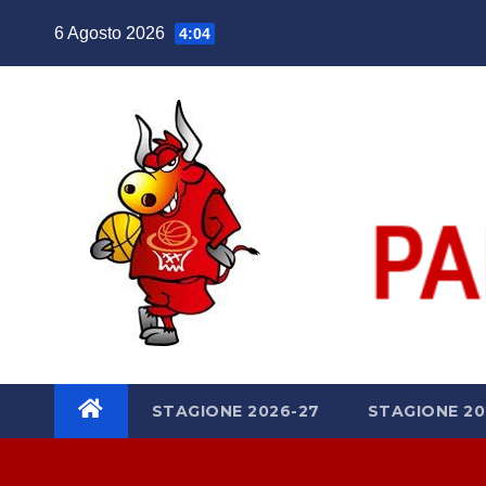
Salta
6 Agosto 2026
4:04
al
contenuto
STAGIONE 2026-27
STAGIONE 20