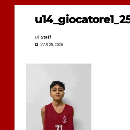
u14_giocatore1_2
Di
Staff
MAR 25, 2026