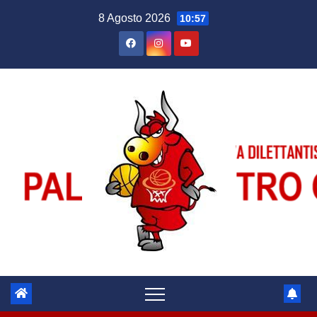
Salta
8 Agosto 2026
10:57
al
contenuto