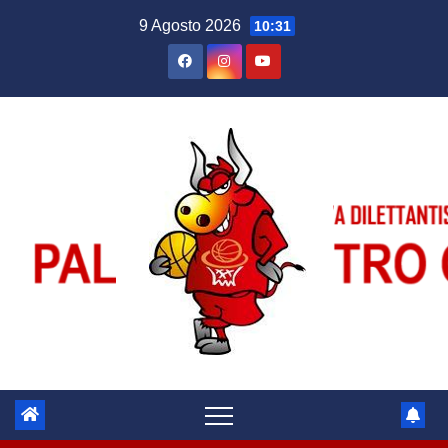
Salta
9 Agosto 2026
10:31
al
contenuto