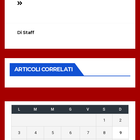
articoli
Di
Staff
ARTICOLI CORRELATI
L
M
M
G
V
S
D
1
2
3
4
5
6
7
8
9