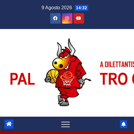
Salta
9 Agosto 2026
14:32
al
contenuto