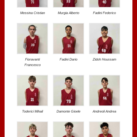
Messina Cristian
Murgia Alberto
Fadini Federico
Fioravanti
Fadini Dario
Zidoh Houssam
Francesco
Toderici Mihail
Damonte Gioele
Andreoli Andrea