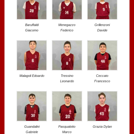
Baruffaldi
Menegazzo
Grillenzoni
Giacomo
Federico
Davide
Malagoli Edoardo
Tressino
Ceccato
Leonardo
Francesco
Guandalini
Pasqualotto
Grazia Dylan
Gabriele
Marco