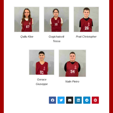
Qalliu Kloe
Gogichaisvili
Prati Christopher
Tessa
Gerace
Nalin Pietro
Giuseppe