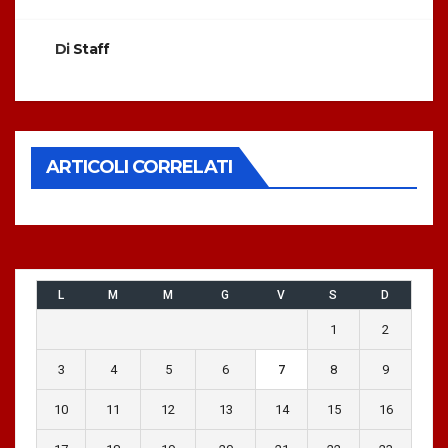
Di
Staff
ARTICOLI CORRELATI
L
M
M
G
V
S
D
1
2
3
4
5
6
7
8
9
10
11
12
13
14
15
16