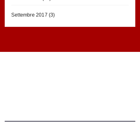
Settembre 2017
(3)
STATISTICHE DEL BLOG
52.390 click