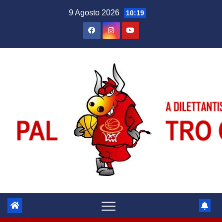
Salta
9 Agosto 2026
10:19
al
contenuto