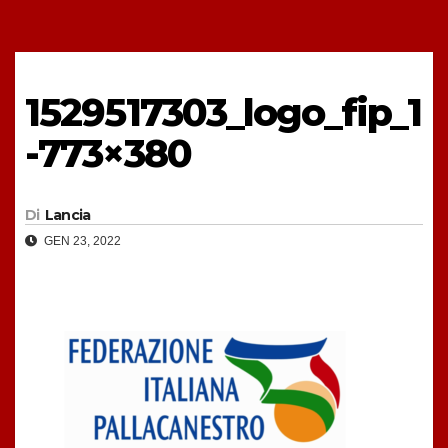
1529517303_logo_fip_1
-773×380
Di
Lancia
GEN 23, 2022