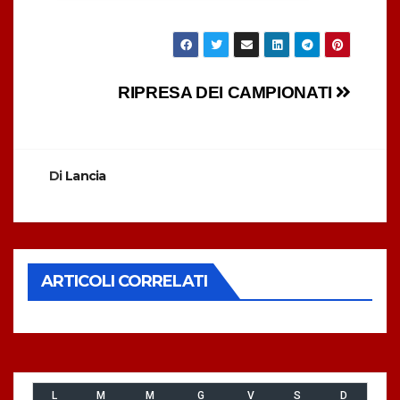
Navigazione
RIPRESA DEI CAMPIONATI
articoli
Di
Lancia
ARTICOLI CORRELATI
L
M
M
G
V
S
D