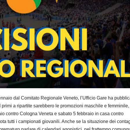
nnaio dal Comitato Regionale Veneto, l’Ufficio Gare ha pubblic
I primi a ripartite sarebbero le promozioni maschile e femminile,
aio contro Cologna Veneta e sabato 5 febbraio in casa contro
ta tutti i campionati giovanili. Anche se la situazione dei contag
 prematuro parlare di calendari agonistici, nel frattempo comunq