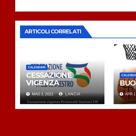
ARTICOLI CORRELATI
CALENDARI
CESSAZIONE
CALENDA
VIGENZA
BUO
PROTOCOLLI
MAG 3, 2022
LANCIA
APR 1
SANITARI FIP