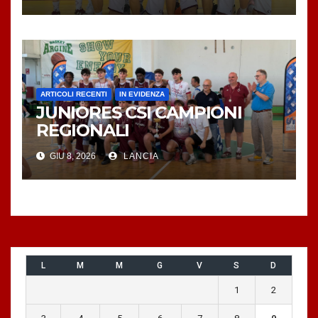
ARTICOLI RECENTI
IN EVIDENZA
JUNIORES CSI CAMPIONI
REGIONALI
GIU 8, 2026
LANCIA
L
M
M
G
V
S
D
1
2