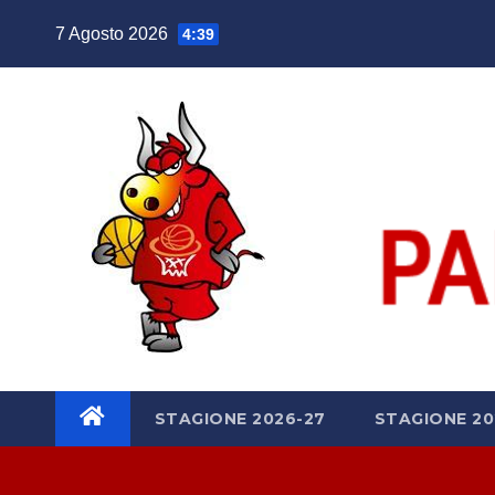
Salta
7 Agosto 2026
4:39
al
contenuto
STAGIONE 2026-27
STAGIONE 20