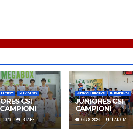
 RECENTI
IN EVIDENZA
ARTICOLI RECENTI
IN EVIDENZA
ORES CSI
JUNIORES CSI
ECAMPIONI
CAMPIONI
IONALI
REGIONALI
, 2026
STAFF
GIU 8, 2026
LANCIA