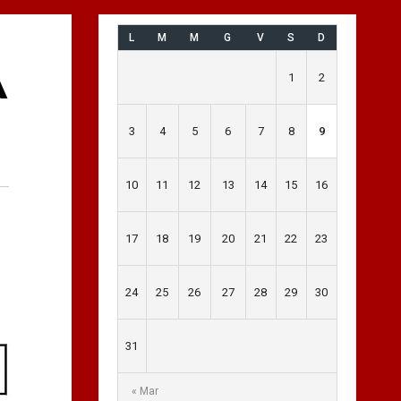
L
M
M
G
V
S
D
A
1
2
3
4
5
6
7
8
9
10
11
12
13
14
15
16
17
18
19
20
21
22
23
24
25
26
27
28
29
30
31
« Mar