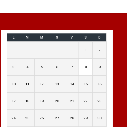
L
M
M
G
V
S
D
1
2
3
4
5
6
7
8
9
10
11
12
13
14
15
16
17
18
19
20
21
22
23
24
25
26
27
28
29
30