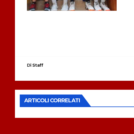
Navigazione
articoli
Di
Staff
ARTICOLI CORRELATI