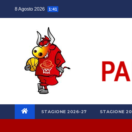
Salta
8 Agosto 2026
1:41
al
contenuto
STAGIONE 2026-27
STAGIONE 20