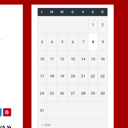
L
M
M
G
V
S
D
1
2
3
4
5
6
7
8
9
10
11
12
13
14
15
16
17
18
19
20
21
22
23
24
25
26
27
28
29
30
31
« Mar
IVA