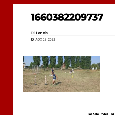
1660382209737
Di
Lancia
AGO 18, 2022
FINE DEL 