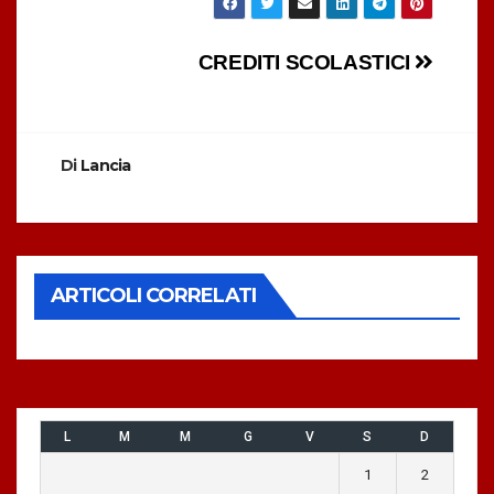
Navigazione
CREDITI SCOLASTICI
articoli
Di
Lancia
ARTICOLI CORRELATI
L
M
M
G
V
S
D
1
2