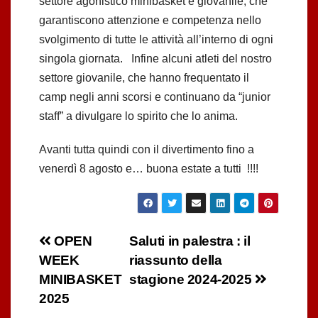
settore agonistico minibasket e giovanile, che
garantiscono attenzione e competenza nello
svolgimento di tutte le attività all’interno di ogni
singola giornata. Infine alcuni atleti del nostro
settore giovanile, che hanno frequentato il
camp negli anni scorsi e continuano da “junior
staff” a divulgare lo spirito che lo anima.
Avanti tutta quindi con il divertimento fino a
venerdì 8 agosto e… buona estate a tutti !!!!
Navigazione
OPEN
Saluti in palestra : il
WEEK
riassunto della
articoli
MINIBASKET
stagione 2024-2025
2025