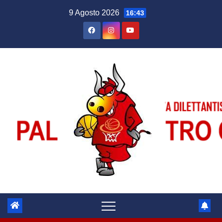
Salta
9 Agosto 2026
16:43
al
contenuto