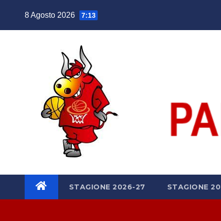
Salta
8 Agosto 2026
7:13
al
contenuto
STAGIONE 2026-27
STAGIONE 20