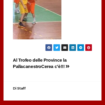
Navigazione
Al Trofeo delle Province la
PallacanestroCerea c’è!!!
articoli
Di
Staff