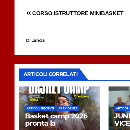
Navigazione
CORSO ISTRUTTORE MINIBASKET
articoli
Di
Lancia
ARTICOLI CORRELATI
ARTICOLI RECENTI
IN EVIDENZA
ARTICOLI
Basket camp 2026
JUNI
pronta la
VIC