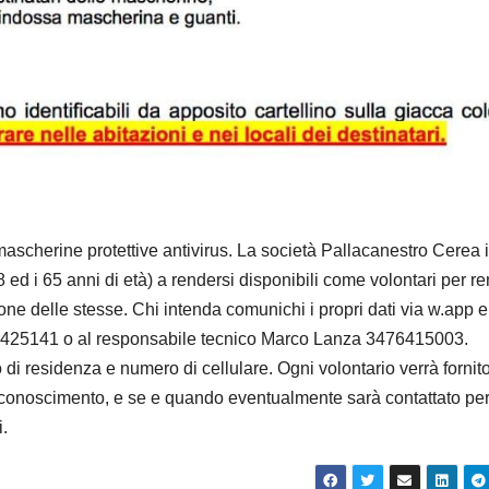
 mascherine protettive antivirus. La società Pallacanestro Cerea i
 18 ed i 65 anni di età) a rendersi disponibili come volontari per r
zione delle stesse. Chi intenda comunichi i propri dati via w.app e
4425141 o al responsabile tecnico Marco Lanza 3476415003.
i residenza e numero di cellulare. Ogni volontario verrà fornito
 riconoscimento, e se e quando eventualmente sarà contattato pe
i.